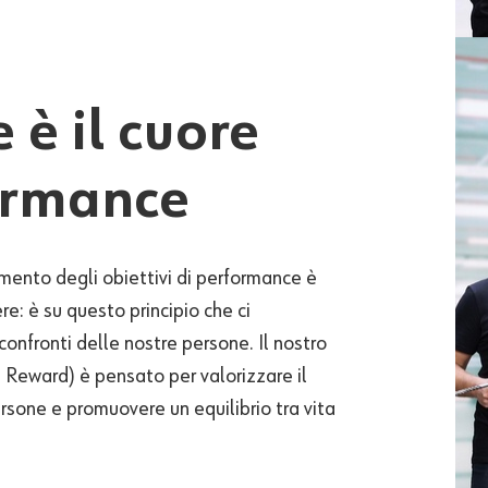
 è il cuore
ormance
imento
degli
obiettivi
di performance è
ere
: è
su
questo
principio
che
ci
confronti
delle
nostre
persone
. Il nostro
l Reward) è
pensato
per
valorizzare
il
rsone
e
promuovere
un
equilibrio
tra
vita