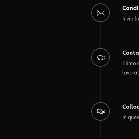
Candi
Invia l
Conta
Primo c
lavorat
Collo
In ques