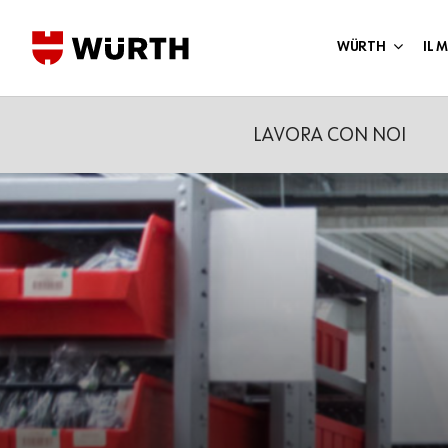
Skip
to
WÜRTH
IL
main
content