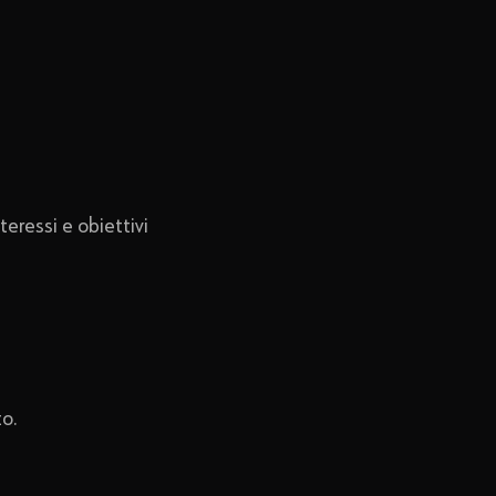
eressi e obiettivi
to.