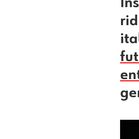
In
rid
it
fu
en
ge