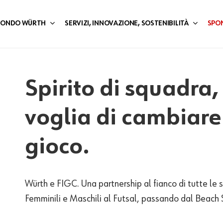
 MONDO WÜRTH
SERVIZI, INNOVAZIONE, SOSTENIBILITÀ
SPO
Spirito di squadra
voglia di cambiare 
gioco.
Würth
e FIGC.
U
n
a partnership
al
fian
co
di
tutte le 
Femminili e Maschili al Futsal,
passando
dal Beach 