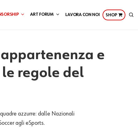
se
NSORSHIP
ART FORUM
LAVORA CON NOI
SHOP
, appartenenza e
le regole del
squadre azzurre: dalle Nazionali
Soccer agli
eSports
.