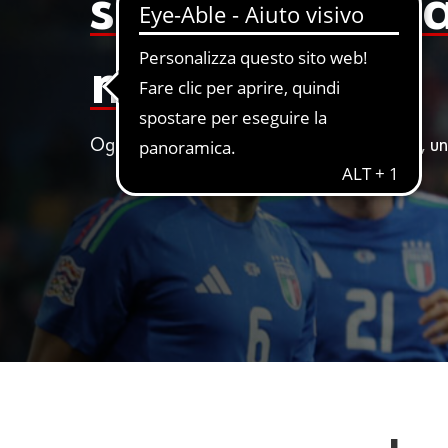
sport più amat
mondo.
Ogni partita attira migliaia di tifosi e tifose, 