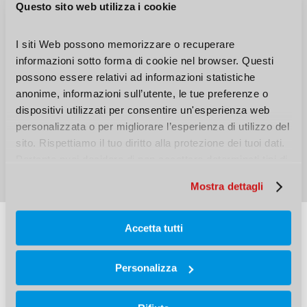
Maggiore puntualità
Questo sito web utilizza i cookie
Meno preoccupazioni per ritardi che potrebbero
I siti Web possono memorizzare o recuperare 
compromettere scadenze o progetti.
informazioni sotto forma di cookie nel browser. Questi 
possono essere relativi ad informazioni statistiche 
anonime, informazioni sull’utente, le tue preferenze o 
Gestione efficace delle urgenze
dispositivi utilizzati per consentire un'esperienza web 
Ideale per ordini urgenti o necessità di
personalizzata o per migliorare l’esperienza di utilizzo del 
rifornimento rapido, riducendo il rischio di
sito. Rispettiamo il tuo diritto alla protezione dei tuoi dati. 
interruzioni nella catena di approvvigionamento.
Pertanto puoi decidere di non accettare determinati tipi di 
cookie.
Mostra dettagli
Accetta tutti
Sei interessato al servizio
Personalizza
di
priorità
di
evasione?