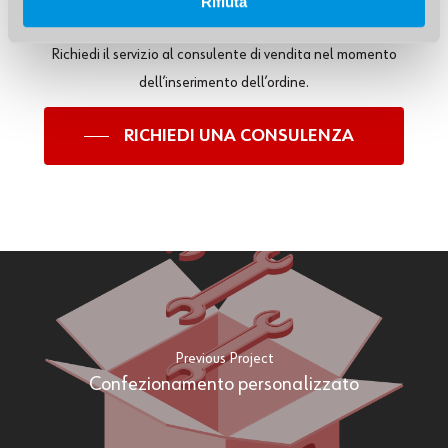
Rifiuta
Richiedi il servizio al consulente di vendita nel momento
dell’inserimento dell’ordine.
RICHIEDI UNA CONSULENZA
Previous Project
Confezionamento personalizzato