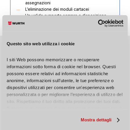
assegnazioni
L’eliminazione dei moduli cartacei
Un valido supporto sempre a disposizione
Questo sito web utilizza i cookie
Mobile
App,
la
sicurezza
a
portata
di
I siti Web possono memorizzare o recuperare 
mano
informazioni sotto forma di cookie nel browser. Questi 
L’applicazione mobile di SWH è stata pensata
possono essere relativi ad informazioni statistiche 
affinchè tutti i collaboratori possano ricevere,
anonime, informazioni sull’utente, le tue preferenze o 
leggere ed inviare informazioni relatove alla
dispositivi utilizzati per consentire un'esperienza web 
sicurezza aziendale.
personalizzata o per migliorare l’esperienza di utilizzo del 
sito. Rispettiamo il tuo diritto alla protezione dei tuoi dati. 
SWH Mobile App permette:
Pertanto puoi decidere di non accettare determinati tipi di 
La consultazione di un archivio digitale di
cookie.
Mostra dettagli
tutti i documenti e manuali utili a lavorare in
sicurezza