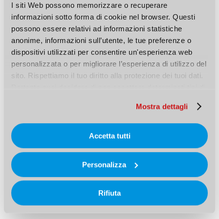
I siti Web possono memorizzare o recuperare 
Resistenza al fuoco: R30, R60, R90 e R120; TR020 (incluso in ETA-
informazioni sotto forma di cookie nel browser. Questi 
possono essere relativi ad informazioni statistiche 
06/0162, solo misura M6)
anonime, informazioni sull’utente, le tue preferenze o 
dispositivi utilizzati per consentire un'esperienza web 
personalizzata o per migliorare l’esperienza di utilizzo del 
sito. Rispettiamo il tuo diritto alla protezione dei tuoi dati. 
Pertanto puoi decidere di non accettare determinati tipi di 
cookie.
DOWNLOAD DATI CAD / BIM
Mostra dettagli
Accetta tutti
ISTRUZIONI PER IL DOWNLOAD DEI FILE
CAD E BIM
Personalizza
Rifiuta