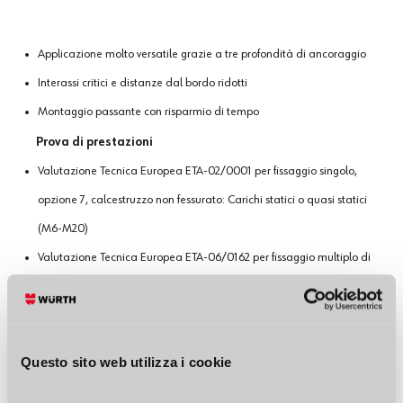
Applicazione molto versatile grazie a tre profondità di ancoraggio
Interassi critici e distanze dal bordo ridotti
Montaggio passante con risparmio di tempo
Prova di prestazioni
Valutazione Tecnica Europea ETA-02/0001 per fissaggio singolo,
opzione 7, calcestruzzo non fessurato: Carichi statici o quasi statici
(M6-M20)
Valutazione Tecnica Europea ETA-06/0162 per fissaggio multiplo di
sistemi non portanti, calcestruzzo fessurato e non fessurato, misura
M6
Resistenza al fuoco: F30, F60, F90 e F120; esposizione alle fiamme a
Questo sito web utilizza i cookie
norma DIN 4102-2:1977-09 (UTTC, curva tempo/temperatura
uniforme)