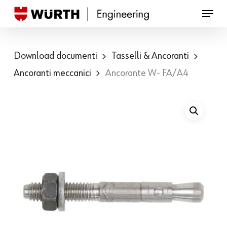
Skip
to
Close
main
Menu
Download documenti
Tasselli & Ancoranti
content
Ancoranti meccanici
Ancorante W- FA/A4