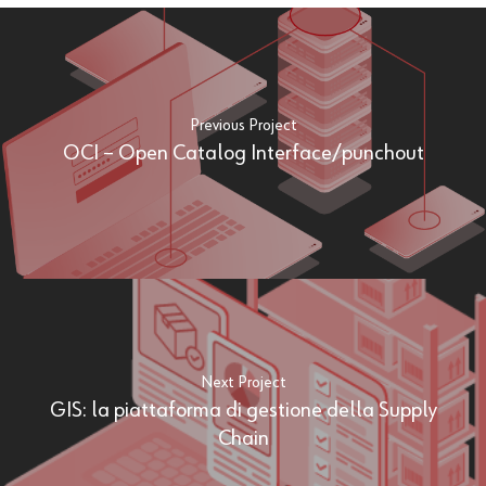
Previous Project
OCI – Open Catalog Interface/punchout
Next Project
GIS: la piattaforma di gestione della Supply
Chain