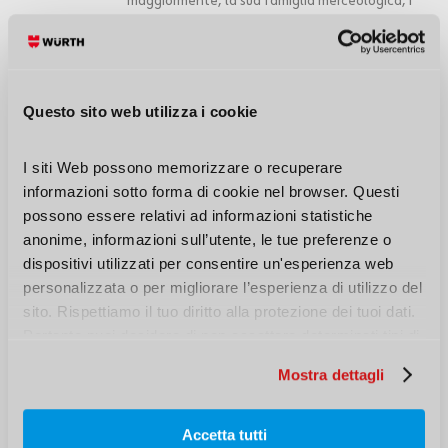
maggiormente, la sua famiglia merceologica, i
prezzi e i vari storici. Riuscirai anche ad analizzare
la velocità di ricezione di documenti di trasporto,
fatture, schede tecniche e di sicurezza
Questo sito web utilizza i cookie
Possibilità di analisi orientate e reportistica
3
I siti Web possono memorizzare o recuperare 
accurata:
informazioni sotto forma di cookie nel browser. Questi 
possono essere relativi ad informazioni statistiche 
Grazie al servizio API, la tua azienda avrà accesso
anonime, informazioni sull’utente, le tue preferenze o 
ad una serie di dati per facilitare le tue analisi di
dispositivi utilizzati per consentire un'esperienza web 
acquisto. In questo modo riuscirai a fare scelte più
personalizzata o per migliorare l’esperienza di utilizzo del 
accurate, gestire meglio i tuoi ordini, budjet e
sito. Rispettiamo il tuo diritto alla protezione dei tuoi dati. 
capire meglio come agire nel futuro prossimo o
Pertanto puoi decidere di non accettare determinati tipi di 
remoto. Il tutto sarà disponibile con il solo accesso
cookie.
Mostra dettagli
alla piattaforma.
Accetta tutti